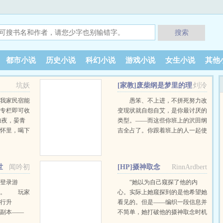
搜索
都市小说
历史小说
科幻小说
游戏小说
女生小说
其他
坑妖
[家教]废柴纲是梦里的理
灲泠
想型！？
【我家民宿能
愚笨、不上进，不拼死努力改
者专栏即可收
变现状就自怨自艾，是你最讨厌的
烛夜，晏青
类型。——而这些你班上的沢田纲
的怀里，喝下
吉全占了。你跟着班上的人一起使
卺酒，被他抱
唤着沢田纲吉去买饮料，叫着他不
，情意缠绵
是很好听的昵称，废柴纲。直到有
狠一匕首刺入
一天，你睡觉时梦里突然出现了长
世
闻吟初
[HP]摄神取念
RinnArdbert
鲜血滴落，染
大成人版本的沢田纲吉！他那副模
有躲，低头睨
样、从容又自带气场的气质、温柔
登录游
“她以为自己窥探了他的内
闪过一丝了
到能化出水的眼眸，没有一个不占
C。 玩家
心。实际上她窥探到的是他希望她
？”“你忘了
了你的理想型的特点，简直是你见
行升
看见的。但是——编织一段信息并
我杀死的事
过最完美的理想型了！！从此，你
副本——
不简单，她打破他的摄神取念时机
了你。”“怎
开始不自觉地注意着沢田纲吉，甚
获取NPC好
也未可知，他到底是什么时候开始