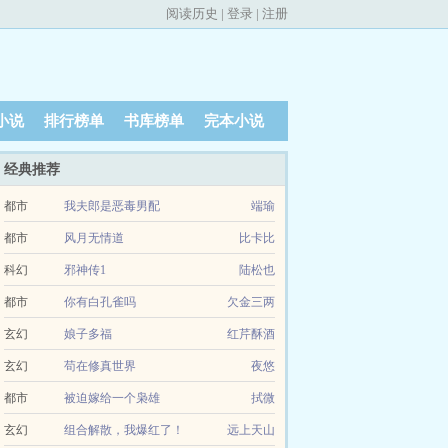
阅读历史
|
登录
|
注册
小说
排行榜单
书库榜单
完本小说
经典推荐
都市
我夫郎是恶毒男配
端瑜
都市
风月无情道
比卡比
科幻
邪神传1
陆松也
都市
你有白孔雀吗
欠金三两
玄幻
娘子多福
红芹酥酒
玄幻
苟在修真世界
夜悠
都市
被迫嫁给一个枭雄
拭微
玄幻
组合解散，我爆红了！
远上天山