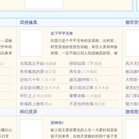
至一向置身事…
世
准备好的呢？”【我爱他，但爱是
！ 您的
克制，我不愿我的爱打扰了他——
西里岛，无人
蕾雅·莱恩哈特（17）】“一开始也
武侠修真
都市言
事迹从鬼杀队
以为只不过是青春年少的错误依
传唱不
恋，但当他对她使用了摄神取念
在下平平无奇
这就拯救世
时，才发现并不是——他从未想象
——孟椒
玖茴只是个平平无奇的韭菜精，出村前，
在一个快乐
过，会有一个人这样想着自己，想
爱护年幼
村里其他妖怪曾告诉她，有些人类有种族
了一款异世界
要懂得自己。而那成为了没有光明
到头换来
歧视，一定不能让别人知道她是妖怪。修
我的花式打
的日子里的唯一…
名声受
真界仙门林立，有宗门擅炼丹，有宗门擅
当我真正开始
骄阳似我（下
风月无
天山
/余姗姗
/顾漫
是将她送
剑修，有宗门擅占卜。唯有玖茴拜的宗
有些尴尬的爱
再生欢
被迫嫁
活。说她
石
/施定柔
门，不仅无人擅御妖兽，其他方面也毫无
/八月薇妮
纳个爱搅
存在感。玖茴问师父：“我们宗门传承两
还你六十年
越见越钟情
大明第
客
/三水小草
/红九
成对？那
千年，靠的是什么？”师父神情深沉，目
走近娱乐圈之
夏日清凉记事
谢贵妃
/多木木多
/多木木多
声。高门
光悠远：“全靠苟。”狗？本文将于11月20
华灯之上
饕餮攻略
高门寒
/纯白阴影
/八月薇妮
了。……
日入V，感谢读者朋友的支持~新文古言
各怀鬼
《落崖三载后》，正在连载中~ …
收魂路上她有
不是你的玫瑰
魅力值
/暗an
/施定柔
科幻灵异
游戏竞
邪神传1
收藏比心
鲛人前主慕容重光的人生一大爱好就是捡
乐日常
孩子回来养，在他天资极好的四个孩子里