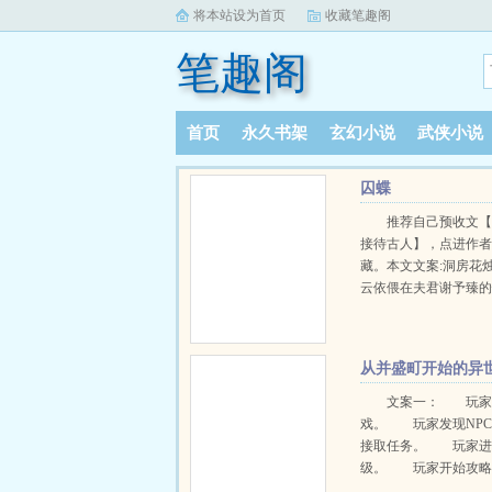
将本站设为首页
收藏笔趣阁
笔趣阁
首页
永久书架
玄幻小说
武侠小说
阅读记录
囚蝶
推荐自己预收文
接待古人】，点进作
藏。本文文案:洞房花
云依偎在夫君谢予臻
由谢予臻喂过来的合
上床。正在你侬我侬
时，突然，晏青云狠
从并盛町开始的异
夫君的心脏。妖冶的
界游戏
红鸳鸯枕。谢予臻没
文案一： 玩家
一眼心口利刃，眼中
戏。 玩家发现NP
然:“这么多次了，还来
接取任务。 玩家进
上回刺杀失败，反被
级。 玩家开始攻略
吗？”“最后还是哥哥埋
攻略大成功！ 玩家