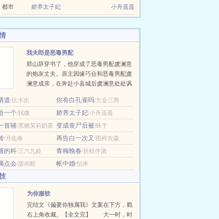
都市
娇养太子妃
小舟遥遥
情
我夫郎是恶毒男配
郑山辞穿书了，他穿成了恶毒男配虞澜意
的炮灰丈夫。原主因缘巧合和恶毒男配虞
澜意成亲，在奔赴小县城后虞澜意处处讽
刺看不起丈夫，丈夫最后受不了联合蓝颜
情道
你有白孔雀吗
/比卡比
/欠金三两
知己把虞澜意杀了。 现在他在宴会上被人
给一个
娇养太子妃
/拭微
抓住和虞澜意同处一室，在大庭广众之下
/小舟遥遥
私会，虞澜意本想让男主和自己关在一起
一首辅
变成丧尸后被
/黑糖茉莉奶茶
/蛛于
结果关错人了，现在他用袖子遮挡着脸，
传
再告白一次又
/月临春
/图样先森
对着郑山辞怒目而视。 面对众人的指责，
婿的科
青梅晚春
/三六九龄
/折枝伴酒
郑山辞咬牙：“我娶。” 郑山辞嘴里发苦，
这人完全就是一个作精，侯府娇养…
满点会
帐中婚
/甜画舫
/怡米
技
为你服软
完结文《偏要你独属我》文案在下方，戳
右上角收藏。【全文完】 大一时，时