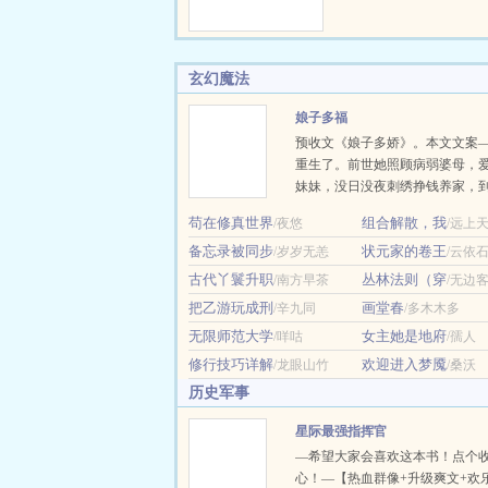
么你重活一…
感值 玩家成功拯救
界！ 恭喜玩家
威名从霓虹横滨到西
玄幻魔法
不知无人不晓，您的
到咒术界，万人赞颂
娘子多福
休！ 玩家：“啊？
预收文《娘子多娇》。本文文案
界了？” 文案二： 
重生了。前世她照顾病弱婆母，
的假期，山吹遥登录
妹妹，没日没夜刺绣挣钱养家，
全息游戏。她放飞自
的却是他要与高门贵女成亲，怕
副…
苟在修真世界
组合解散，我
/夜悠
/远上
损，还要逼她自请为妾，最后更
备忘录被同步
状元家的卷王
/岁岁无恙
给别人。这次，她决定为自己而
/云依
流产生不出孩子？行，我就给你
古代丫鬟升职
丛林法则（穿
/南方早茶
/无边
事的小妾。想要和高门贵女成双
把乙游玩成刑
画堂春
/辛九同
/多木木多
我就在外面大肆宣扬自己的好名
无限师范大学
女主她是地府
/咩咕
/孺人
贵女怀孕了？没事，小妾也怀孕
眼看时机成熟，前夫与高门贵女
修行技巧详解
欢迎进入梦魇
/龙眼山竹
/桑沃
胎，小…
历史军事
星际最强指挥官
—希望大家会喜欢这本书！点个
心！—【热血群像+升级爽文+欢