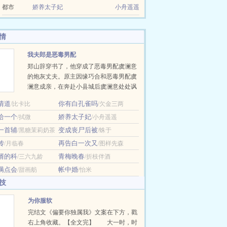
都市
娇养太子妃
小舟遥遥
情
我夫郎是恶毒男配
郑山辞穿书了，他穿成了恶毒男配虞澜意
的炮灰丈夫。原主因缘巧合和恶毒男配虞
澜意成亲，在奔赴小县城后虞澜意处处讽
刺看不起丈夫，丈夫最后受不了联合蓝颜
情道
你有白孔雀吗
/比卡比
/欠金三两
知己把虞澜意杀了。 现在他在宴会上被人
给一个
娇养太子妃
/拭微
抓住和虞澜意同处一室，在大庭广众之下
/小舟遥遥
私会，虞澜意本想让男主和自己关在一起
一首辅
变成丧尸后被
/黑糖茉莉奶茶
/蛛于
结果关错人了，现在他用袖子遮挡着脸，
传
再告白一次又
/月临春
/图样先森
对着郑山辞怒目而视。 面对众人的指责，
婿的科
青梅晚春
/三六九龄
/折枝伴酒
郑山辞咬牙：“我娶。” 郑山辞嘴里发苦，
这人完全就是一个作精，侯府娇养…
满点会
帐中婚
/甜画舫
/怡米
技
为你服软
完结文《偏要你独属我》文案在下方，戳
右上角收藏。【全文完】 大一时，时