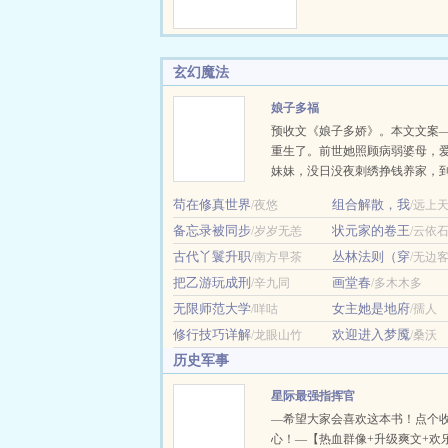
么你重活一…
感值 玩家成功拯救
界！ 恭喜玩家
威名从霓虹横滨到西
玄幻魔法
不知无人不晓，您的
到咒术界，万人赞颂
娘子多福
休！ 玩家：“啊？
预收文《娘子多娇》。本文文案
界了？” 文案二： 
重生了。前世她照顾病弱婆母，
的假期，山吹遥登录
妹妹，没日没夜刺绣挣钱养家，
全息游戏。她放飞自
的却是他要与高门贵女成亲，怕
副…
苟在修真世界
组合解散，我
/夜悠
/远上
损，还要逼她自请为妾，最后更
备忘录被同步
状元家的卷王
/岁岁无恙
给别人。这次，她决定为自己而
/云依
流产生不出孩子？行，我就给你
古代丫鬟升职
丛林法则（穿
/南方早茶
/无边
事的小妾。想要和高门贵女成双
把乙游玩成刑
画堂春
/辛九同
/多木木多
我就在外面大肆宣扬自己的好名
无限师范大学
女主她是地府
/咩咕
/孺人
贵女怀孕了？没事，小妾也怀孕
眼看时机成熟，前夫与高门贵女
修行技巧详解
欢迎进入梦魇
/龙眼山竹
/桑沃
胎，小…
历史军事
星际最强指挥官
—希望大家会喜欢这本书！点个
心！—【热血群像+升级爽文+欢