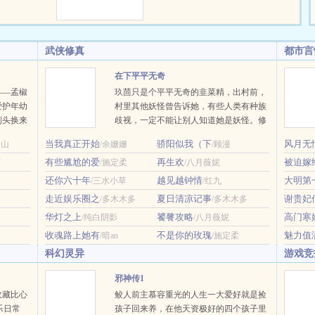
至一向置身事…
世
准备好的呢？”【我爱他，但爱是
！ 您的
克制，我不愿我的爱打扰了他——
西里岛，无人
蕾雅·莱恩哈特（17）】“一开始也
武侠修真
都市言
事迹从鬼杀队
以为只不过是青春年少的错误依
传唱不
恋，但当他对她使用了摄神取念
在下平平无奇
这就拯救世
时，才发现并不是——他从未想象
——孟椒
玖茴只是个平平无奇的韭菜精，出村前，
在一个快乐
过，会有一个人这样想着自己，想
爱护年幼
村里其他妖怪曾告诉她，有些人类有种族
了一款异世界
要懂得自己。而那成为了没有光明
到头换来
歧视，一定不能让别人知道她是妖怪。修
我的花式打
的日子里的唯一…
名声受
真界仙门林立，有宗门擅炼丹，有宗门擅
当我真正开始
骄阳似我（下
风月无
天山
/余姗姗
/顾漫
是将她送
剑修，有宗门擅占卜。唯有玖茴拜的宗
有些尴尬的爱
再生欢
被迫嫁
活。说她
石
/施定柔
门，不仅无人擅御妖兽，其他方面也毫无
/八月薇妮
纳个爱搅
存在感。玖茴问师父：“我们宗门传承两
还你六十年
越见越钟情
大明第
客
/三水小草
/红九
成对？那
千年，靠的是什么？”师父神情深沉，目
走近娱乐圈之
夏日清凉记事
谢贵妃
/多木木多
/多木木多
声。高门
光悠远：“全靠苟。”狗？本文将于11月20
华灯之上
饕餮攻略
高门寒
/纯白阴影
/八月薇妮
了。……
日入V，感谢读者朋友的支持~新文古言
各怀鬼
《落崖三载后》，正在连载中~ …
收魂路上她有
不是你的玫瑰
魅力值
/暗an
/施定柔
科幻灵异
游戏竞
邪神传1
收藏比心
鲛人前主慕容重光的人生一大爱好就是捡
乐日常
孩子回来养，在他天资极好的四个孩子里