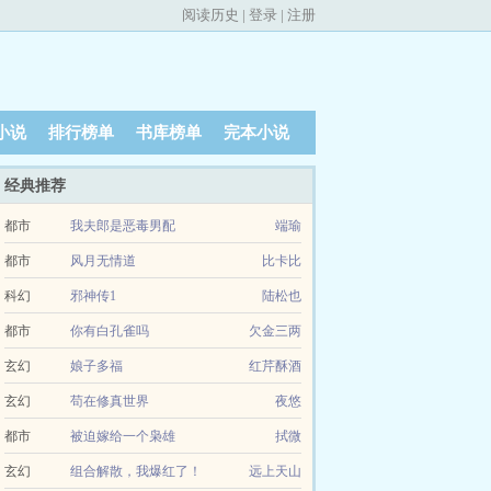
阅读历史
|
登录
|
注册
小说
排行榜单
书库榜单
完本小说
经典推荐
都市
我夫郎是恶毒男配
端瑜
都市
风月无情道
比卡比
科幻
邪神传1
陆松也
都市
你有白孔雀吗
欠金三两
玄幻
娘子多福
红芹酥酒
玄幻
苟在修真世界
夜悠
都市
被迫嫁给一个枭雄
拭微
玄幻
组合解散，我爆红了！
远上天山