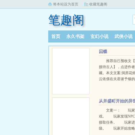
将本站设为首页
收藏笔趣阁
笔趣阁
首页
永久书架
玄幻小说
武侠小说
阅读记录
囚蝶
推荐自己预收文
接待古人】，点进作
藏。本文文案:洞房花
云依偎在夫君谢予臻
由谢予臻喂过来的合
上床。正在你侬我侬
时，突然，晏青云狠
从并盛町开始的异
夫君的心脏。妖冶的
界游戏
红鸳鸯枕。谢予臻没
文案一： 玩家
一眼心口利刃，眼中
戏。 玩家发现NP
然:“这么多次了，还来
接取任务。 玩家进
上回刺杀失败，反被
级。 玩家开始攻略
吗？”“最后还是哥哥埋
攻略大成功！ 玩家