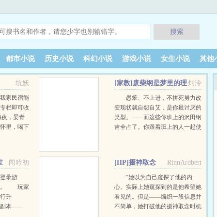
搜索
都市小说
历史小说
科幻小说
游戏小说
女生小说
其他
坑妖
[家教]废柴纲是梦里的理
灲泠
想型！？
【我家民宿能
愚笨、不上进，不拼死努力改
者专栏即可收
变现状就自怨自艾，是你最讨厌的
烛夜，晏青
类型。——而这些你班上的沢田纲
的怀里，喝下
吉全占了。你跟着班上的人一起使
卺酒，被他抱
唤着沢田纲吉去买饮料，叫着他不
，情意缠绵
是很好听的昵称，废柴纲。直到有
狠一匕首刺入
一天，你睡觉时梦里突然出现了长
世
闻吟初
[HP]摄神取念
RinnArdbert
鲜血滴落，染
大成人版本的沢田纲吉！他那副模
有躲，低头睨
样、从容又自带气场的气质、温柔
登录游
“她以为自己窥探了他的内
闪过一丝了
到能化出水的眼眸，没有一个不占
C。 玩家
心。实际上她窥探到的是他希望她
？”“你忘了
了你的理想型的特点，简直是你见
行升
看见的。但是——编织一段信息并
我杀死的事
过最完美的理想型了！！从此，你
副本——
不简单，她打破他的摄神取念时机
了你。”“怎
开始不自觉地注意着沢田纲吉，甚
获取NPC好
也未可知，他到底是什么时候开始