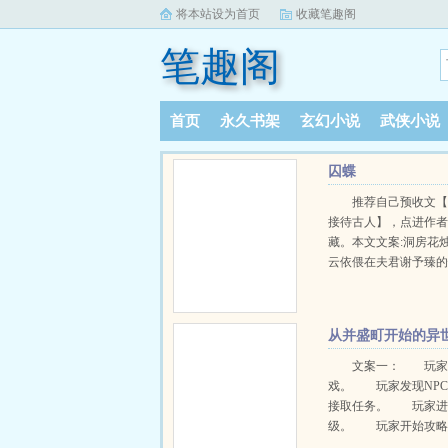
将本站设为首页
收藏笔趣阁
笔趣阁
首页
永久书架
玄幻小说
武侠小说
阅读记录
囚蝶
推荐自己预收文
接待古人】，点进作
藏。本文文案:洞房花
云依偎在夫君谢予臻
由谢予臻喂过来的合
上床。正在你侬我侬
时，突然，晏青云狠
从并盛町开始的异
夫君的心脏。妖冶的
界游戏
红鸳鸯枕。谢予臻没
文案一： 玩家
一眼心口利刃，眼中
戏。 玩家发现NP
然:“这么多次了，还来
接取任务。 玩家进
上回刺杀失败，反被
级。 玩家开始攻略
吗？”“最后还是哥哥埋
攻略大成功！ 玩家