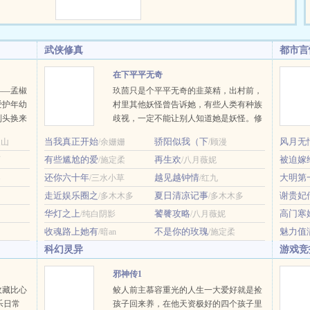
至一向置身事…
世
准备好的呢？”【我爱他，但爱是
！ 您的
克制，我不愿我的爱打扰了他——
西里岛，无人
蕾雅·莱恩哈特（17）】“一开始也
武侠修真
都市言
事迹从鬼杀队
以为只不过是青春年少的错误依
传唱不
恋，但当他对她使用了摄神取念
在下平平无奇
这就拯救世
时，才发现并不是——他从未想象
——孟椒
玖茴只是个平平无奇的韭菜精，出村前，
在一个快乐
过，会有一个人这样想着自己，想
爱护年幼
村里其他妖怪曾告诉她，有些人类有种族
了一款异世界
要懂得自己。而那成为了没有光明
到头换来
歧视，一定不能让别人知道她是妖怪。修
我的花式打
的日子里的唯一…
名声受
真界仙门林立，有宗门擅炼丹，有宗门擅
当我真正开始
骄阳似我（下
风月无
天山
/余姗姗
/顾漫
是将她送
剑修，有宗门擅占卜。唯有玖茴拜的宗
有些尴尬的爱
再生欢
被迫嫁
活。说她
石
/施定柔
门，不仅无人擅御妖兽，其他方面也毫无
/八月薇妮
纳个爱搅
存在感。玖茴问师父：“我们宗门传承两
还你六十年
越见越钟情
大明第
客
/三水小草
/红九
成对？那
千年，靠的是什么？”师父神情深沉，目
走近娱乐圈之
夏日清凉记事
谢贵妃
/多木木多
/多木木多
声。高门
光悠远：“全靠苟。”狗？本文将于11月20
华灯之上
饕餮攻略
高门寒
/纯白阴影
/八月薇妮
了。……
日入V，感谢读者朋友的支持~新文古言
各怀鬼
《落崖三载后》，正在连载中~ …
收魂路上她有
不是你的玫瑰
魅力值
/暗an
/施定柔
科幻灵异
游戏竞
邪神传1
收藏比心
鲛人前主慕容重光的人生一大爱好就是捡
乐日常
孩子回来养，在他天资极好的四个孩子里