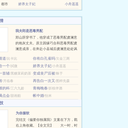
都市
娇养太子妃
小舟遥遥
情
我夫郎是恶毒男配
郑山辞穿书了，他穿成了恶毒男配虞澜意
的炮灰丈夫。原主因缘巧合和恶毒男配虞
澜意成亲，在奔赴小县城后虞澜意处处讽
刺看不起丈夫，丈夫最后受不了联合蓝颜
情道
你有白孔雀吗
/比卡比
/欠金三两
知己把虞澜意杀了。 现在他在宴会上被人
给一个
娇养太子妃
/拭微
抓住和虞澜意同处一室，在大庭广众之下
/小舟遥遥
私会，虞澜意本想让男主和自己关在一起
一首辅
变成丧尸后被
/黑糖茉莉奶茶
/蛛于
结果关错人了，现在他用袖子遮挡着脸，
传
再告白一次又
/月临春
/图样先森
对着郑山辞怒目而视。 面对众人的指责，
婿的科
青梅晚春
/三六九龄
/折枝伴酒
郑山辞咬牙：“我娶。” 郑山辞嘴里发苦，
这人完全就是一个作精，侯府娇养…
满点会
帐中婚
/甜画舫
/怡米
技
为你服软
完结文《偏要你独属我》文案在下方，戳
右上角收藏。【全文完】 大一时，时