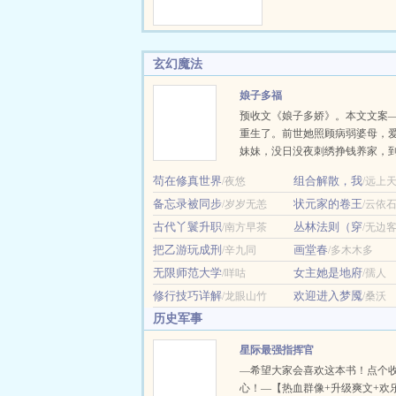
么你重活一…
感值 玩家成功拯救
界！ 恭喜玩家
威名从霓虹横滨到西
玄幻魔法
不知无人不晓，您的
到咒术界，万人赞颂
娘子多福
休！ 玩家：“啊？
预收文《娘子多娇》。本文文案
界了？” 文案二： 
重生了。前世她照顾病弱婆母，
的假期，山吹遥登录
妹妹，没日没夜刺绣挣钱养家，
全息游戏。她放飞自
的却是他要与高门贵女成亲，怕
副…
苟在修真世界
组合解散，我
/夜悠
/远上
损，还要逼她自请为妾，最后更
备忘录被同步
状元家的卷王
/岁岁无恙
给别人。这次，她决定为自己而
/云依
流产生不出孩子？行，我就给你
古代丫鬟升职
丛林法则（穿
/南方早茶
/无边
事的小妾。想要和高门贵女成双
把乙游玩成刑
画堂春
/辛九同
/多木木多
我就在外面大肆宣扬自己的好名
无限师范大学
女主她是地府
/咩咕
/孺人
贵女怀孕了？没事，小妾也怀孕
眼看时机成熟，前夫与高门贵女
修行技巧详解
欢迎进入梦魇
/龙眼山竹
/桑沃
胎，小…
历史军事
星际最强指挥官
—希望大家会喜欢这本书！点个
心！—【热血群像+升级爽文+欢