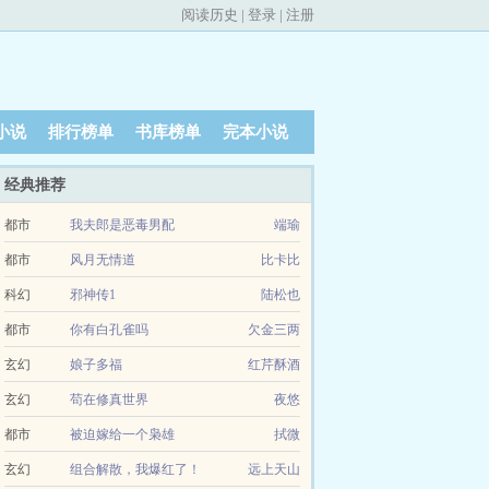
阅读历史
|
登录
|
注册
小说
排行榜单
书库榜单
完本小说
经典推荐
都市
我夫郎是恶毒男配
端瑜
都市
风月无情道
比卡比
科幻
邪神传1
陆松也
都市
你有白孔雀吗
欠金三两
玄幻
娘子多福
红芹酥酒
玄幻
苟在修真世界
夜悠
都市
被迫嫁给一个枭雄
拭微
玄幻
组合解散，我爆红了！
远上天山