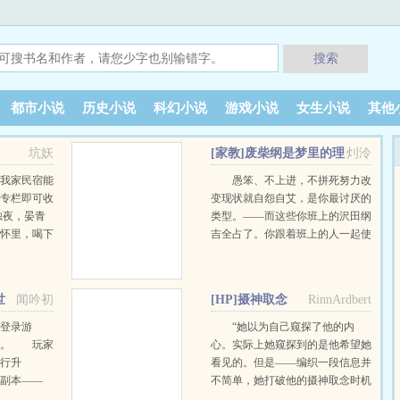
搜索
都市小说
历史小说
科幻小说
游戏小说
女生小说
其他
坑妖
[家教]废柴纲是梦里的理
灲泠
想型！？
【我家民宿能
愚笨、不上进，不拼死努力改
者专栏即可收
变现状就自怨自艾，是你最讨厌的
烛夜，晏青
类型。——而这些你班上的沢田纲
的怀里，喝下
吉全占了。你跟着班上的人一起使
卺酒，被他抱
唤着沢田纲吉去买饮料，叫着他不
，情意缠绵
是很好听的昵称，废柴纲。直到有
狠一匕首刺入
一天，你睡觉时梦里突然出现了长
世
闻吟初
[HP]摄神取念
RinnArdbert
鲜血滴落，染
大成人版本的沢田纲吉！他那副模
有躲，低头睨
样、从容又自带气场的气质、温柔
登录游
“她以为自己窥探了他的内
闪过一丝了
到能化出水的眼眸，没有一个不占
C。 玩家
心。实际上她窥探到的是他希望她
？”“你忘了
了你的理想型的特点，简直是你见
行升
看见的。但是——编织一段信息并
我杀死的事
过最完美的理想型了！！从此，你
副本——
不简单，她打破他的摄神取念时机
了你。”“怎
开始不自觉地注意着沢田纲吉，甚
获取NPC好
也未可知，他到底是什么时候开始